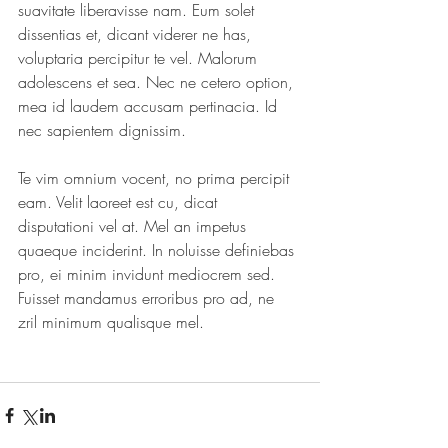
suavitate liberavisse nam. Eum solet 
dissentias et, dicant viderer ne has, 
voluptaria percipitur te vel. Malorum 
adolescens et sea. Nec ne cetero option, 
mea id laudem accusam pertinacia. Id 
nec sapientem dignissim.
Te vim omnium vocent, no prima percipit 
eam. Velit laoreet est cu, dicat 
disputationi vel at. Mel an impetus 
quaeque inciderint. In noluisse definiebas 
pro, ei minim invidunt mediocrem sed. 
Fuisset mandamus erroribus pro ad, ne 
zril minimum qualisque mel.